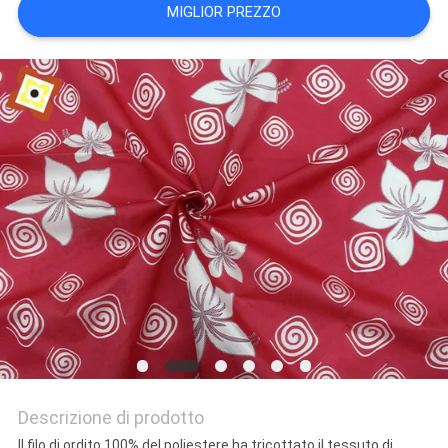
MIGLIOR PREZZO
MAPPA
DEL
SITO
PRIVACY
POLICY
Descrizione di prodotto
Il filo di ordito 100% del poliestere ha tricottato il tessuto di