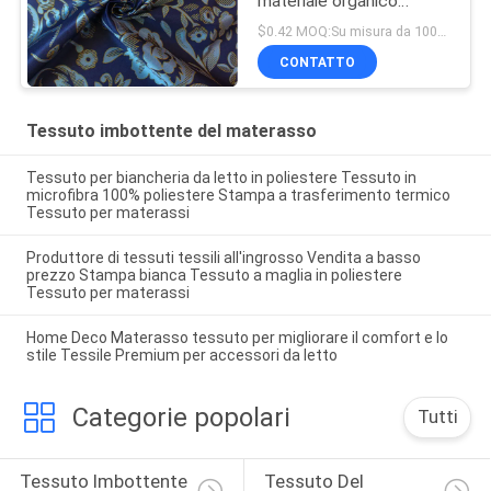
materiale organico
naturale, filo di ordito
$0.42 MOQ:Su misura da 1000m per ogni modello
tricottato ha stampato il
CONTATTO
tessuto del materasso
Tessuto imbottente del materasso
Tessuto per biancheria da letto in poliestere Tessuto in
microfibra 100% poliestere Stampa a trasferimento termico
Tessuto per materassi
Produttore di tessuti tessili all'ingrosso Vendita a basso
prezzo Stampa bianca Tessuto a maglia in poliestere
Tessuto per materassi
Home Deco Materasso tessuto per migliorare il comfort e lo
stile Tessile Premium per accessori da letto
Categorie popolari
Tutti
Tessuto Imbottente 
Tessuto Del 