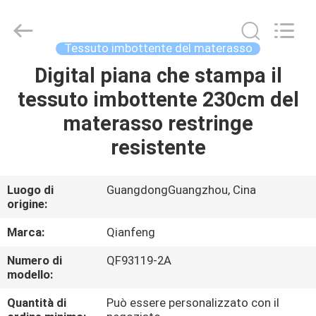
Print
Co.,
Ltd..
All
Rights
Tessuto imbottente del materasso
Reserved.
Developed
Digital piana che stampa il
CASA
by
ECER
tessuto imbottente 230cm del
PRODOTTI
materasso restringe
resistente
MOSTRA
VR
Luogo di
GuangdongGuangzhou, Cina
origine:
CIRCA
Marca:
Qianfeng
NOI
Numero di
QF93119-2A
modello:
GIRO
Quantità di
Può essere personalizzato con il