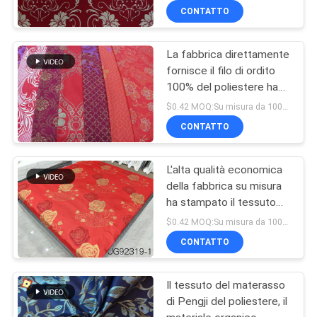
del poliestere che
CONTATTO
tricotta stampa
La fabbrica direttamente
fornisce il filo di ordito
100% del poliestere ha
tricottato il tessuto
$0.42 MOQ:Su misura da 1000 metri per progettazione
stampato del materasso,
CONTATTO
tessuto stampato della
polvere dell'oro
L'alta qualità economica
della fabbrica su misura
ha stampato il tessuto
100% del materasso del
$0.42 MOQ:Su misura da 1000 metri per progettazione
TRICOT del poliestere
CONTATTO
Il tessuto del materasso
di Pengji del poliestere, il