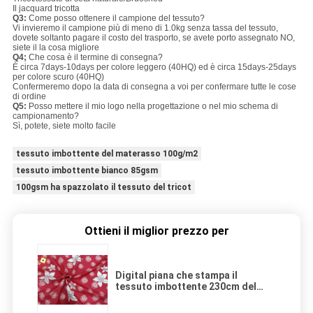
Il jacquard tricotta
Q3:
Come posso ottenere il campione del tessuto?
Vi invieremo il campione più di meno di 1.0kg senza tassa del tessuto,
dovete soltanto pagare il costo del trasporto, se avete porto assegnato NO,
siete il la cosa migliore
Q4;
Che cosa è il termine di consegna?
È circa 7days-10days per colore leggero (40HQ) ed è circa 15days-25days
per colore scuro (40HQ)
Confermeremo dopo la data di consegna a voi per confermare tutte le cose
di ordine
Q5:
Posso mettere il mio logo nella progettazione o nel mio schema di
campionamento?
Sì, potete, siete molto facile
tessuto imbottente del materasso 100g/m2
tessuto imbottente bianco 85gsm
100gsm ha spazzolato il tessuto del tricot
Ottieni il miglior prezzo per
Digital piana che stampa il
tessuto imbottente 230cm del
materasso restringe resistente