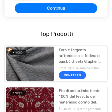
Continua
Top Prodotti
L'oro e l'argento
raffreddano la federa di
bambù di seta Graphene
materiale del materasso
9.2 MOQ:Su misura da 500m per ogni progettazione
di memoria del tessuto
CONTATTO
della fibra
Filo di ordito imbottente
100% del tessuto del
materasso dorato del
tessuto di seta naturale
$0.45 MOQ:Ogni progettazione comincia da 1000 metri