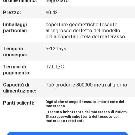
ordine minimo:
negoziato
DELLA
Prezzo:
$0.42
FABBRICA
Imballaggi
coperture geometriche tessute
particolari:
all'ingrosso del letto del modello
CONTROLLO
della coperta di tela del materasso
DI
Tempi di
5-12days
QUALITÀ
consegna:
Termini di
T/T, L/C
CONTATTICI
pagamento:
Capacità di
Può produrre 800000 metri al giorno
alimentazione:
NOTIZIE
Punti salienti:
Digital che stampa il tessuto imbottente del
materasso
RICHIEDA
,
,
tessuto imbottente del materasso di 230cm
Strizzacervelli imbottenti del tessuto del
UNA
materasso resistenti
CITAZIONE