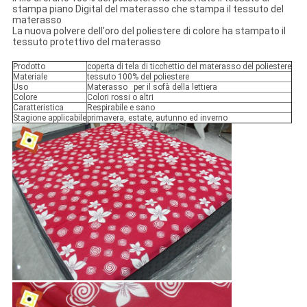
stampa piano Digital del materasso che stampa il tessuto del
materasso
La nuova polvere dell'oro del poliestere di colore ha stampato il
tessuto protettivo del materasso
Prodotto
coperta di tela di ticchettio del materasso del poliestere
Materiale
tessuto 100% del poliestere
Uso
Materasso per il sofà della lettiera
Colore
Colori rossi o altri
Caratteristica
Respirabile e sano
Stagione applicabile
primavera, estate, autunno ed inverno