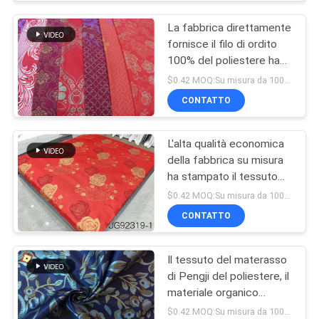
La fabbrica direttamente
fornisce il filo di ordito
100% del poliestere ha
tricottato il tessuto
$0.42 MOQ:Su misura da 1000 metri per progettazione
stampato del materasso,
CONTATTO
tessuto stampato della
polvere dell'oro
L'alta qualità economica
della fabbrica su misura
ha stampato il tessuto
100% del materasso del
$0.42 MOQ:Su misura da 1000 metri per progettazione
TRICOT del poliestere
CONTATTO
Il tessuto del materasso
di Pengji del poliestere, il
materiale organico
naturale, filo di ordito
$0.42 MOQ:Su misura da 1000m per ogni modello