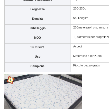
200-230cm
Larghezza
55-120gsm
Densità
200meters/roll o su misura
Imballaggio
1,000meters per progettaz
MOQ
Accetti
Su misura
Materasso o lenzuolo
Uso
Piccolo pezzo gratis
Campione