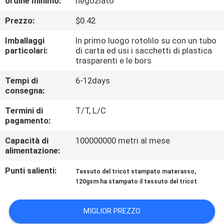
ordine minimo:
negoziato
DELLA
Prezzo:
$0.42
FABBRICA
Imballaggi
In primo luogo rotolilo su con un tubo
particolari:
di carta ed usi i sacchetti di plastica
CONTROLLO
trasparenti e le bors
DI
Tempi di
6-12days
QUALITÀ
consegna:
Termini di
T/T, L/C
CONTATTICI
pagamento:
Capacità di
100000000 metri al mese
alimentazione:
NOTIZIE
Punti salienti:
,
Tessuto del tricot stampato materasso
120gsm ha stampato il tessuto del tricot
RICHIEDA
UNA
MIGLIOR PREZZO
CITAZIONE