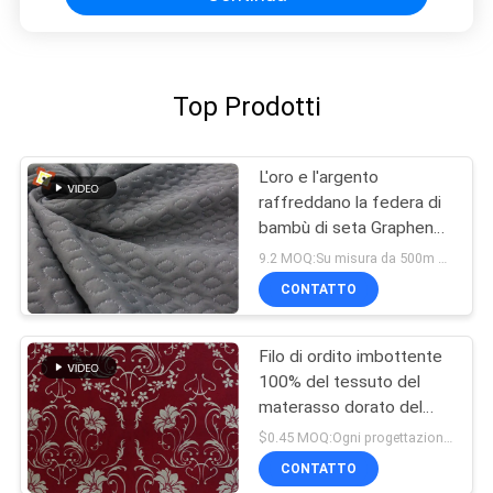
Top Prodotti
L'oro e l'argento
raffreddano la federa di
bambù di seta Graphene
materiale del materasso
9.2 MOQ:Su misura da 500m per ogni progettazione
di memoria del tessuto
CONTATTO
della fibra
Filo di ordito imbottente
100% del tessuto del
materasso dorato del
tessuto di seta naturale
$0.45 MOQ:Ogni progettazione comincia da 1000 metri
del poliestere che
CONTATTO
tricotta stampa