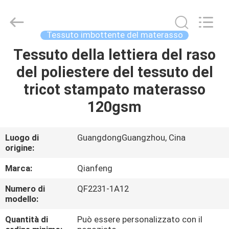
Print
Co.,
Ltd..
All
Rights
Tessuto imbottente del materasso
Reserved.
Developed
Tessuto della lettiera del raso
CASA
by
ECER
del poliestere del tessuto del
PRODOTTI
tricot stampato materasso
120gsm
MOSTRA
VR
Luogo di
GuangdongGuangzhou, Cina
origine:
CIRCA
Marca:
Qianfeng
NOI
Numero di
QF2231-1A12
modello:
GIRO
Quantità di
Può essere personalizzato con il