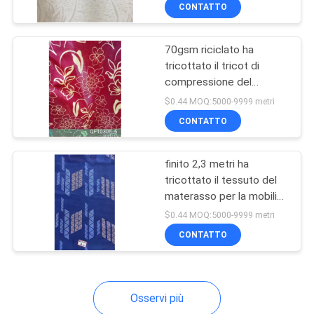
DELLA
CONTATTO
FABBRICA
70gsm riciclato ha
tricottato il tricot di
CONTROLLO
compressione del
DI
poliestere del tessuto
$0.44 MOQ:5000-9999 metri
del materasso
QUALITÀ
CONTATTO
finito 2,3 metri ha
CONTATTICI
tricottato il tessuto del
materasso per la mobilia
NOTIZIE
della camera da letto
$0.44 MOQ:5000-9999 metri
CONTATTO
RICHIEDA
UNA
Osservi più
CITAZIONE