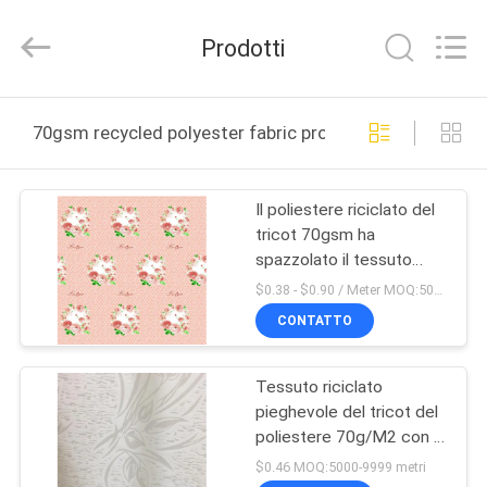
Guangzhou
Qianfeng
Print
Prodotti
Co.,
Ltd..
All
Rights
Reserved.
CASA
Developed
70gsm recycled polyester fabric produzione online
by
ECER
PRODOTTI
Il poliestere riciclato del
tricot 70gsm ha
MOSTRA
spazzolato il tessuto
VR
ampio 83 pollici
$0.38 - $0.90 / Meter MOQ:5000 metro/metri
CONTATTO
CIRCA
Tessuto riciclato
NOI
pieghevole del tricot del
poliestere 70g/M2 con la
GIRO
stampa del fiore bianco
$0.46 MOQ:5000-9999 metri